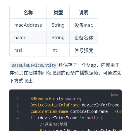
名称
类型
说明
macAddress
String
设备mac
name
String
设备名称
rssi
int
信号强度
还保存了一个Map，内部用于
BaseBleDeviceEntity
存储其在扫描期间获取到的设备广播数据帧，可通过如
下方式取出：
S4SensorEntity
module
;
1
DeviceStaticInfoFrame
 deviceInforFrame 
=
(
D
2
CombinationFrame
 combinationFrame 
=
(
Combin
3
if
(
deviceInforFrame 
!=
null
)
{
4
//设备mac地址
5
String
 macAddress 
=
 deviceInforFrame
.
ge