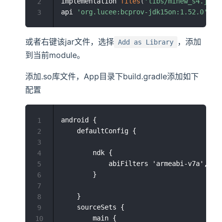
implementation 
files
(
'libs/minew_s4.jar'
2
api 
'org.lucee:bcprov-jdk15on:1.52.0'
3
或者右键该jar文件，选择
，添加
Add as Library
到当前module。
添加.so库文件，App目录下build.gradle添加如下
配置
android {

1
    defaultConfig {

2
3
        ndk {

4
            abiFilters 'armeabi-v7a','arm
5
        }

6
7
    }

8
    sourceSets {

9
        main {

10