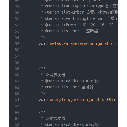
     * @param frameType FrameType枚举获取 get
49
     * @param slotNumber 设置广播对应的通道值

50
     * @param advertisingInterval 广播
51
     * @param txPower -40 -20 -16 -12 -8 -4
52
     * @param listener   监听器

53
     */
54
void
setAdvParametersConfiguration
(
Stri
55
56
57
58
/**

59
     * 查询触发器

60
     * @param macAddress mac地址

61
     * @param listener 监听器

62
     */
63
void
queryTriggerConfiguration
(
String
 m
64
65
/**

66
     * 设置触发器

67
     * @param macAddress mac地址

68