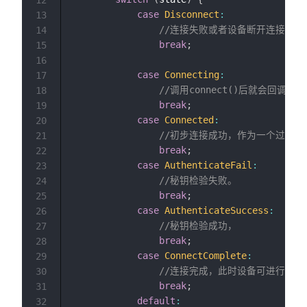
case
Disconnect
:
13
//连接失败或者设备断开连接会
14
break
;
15
16
case
Connecting
:
17
//调用connect()后就会回调该
18
break
;
19
case
Connected
:
20
//初步连接成功，作为一个过渡
21
break
;
22
case
AuthenticateFail
:
23
//秘钥检验失败。
24
break
;
25
case
AuthenticateSuccess
:
26
//秘钥检验成功，
27
break
;
28
case
ConnectComplete
:
29
//连接完成，此时设备可进行读写
30
break
;
31
default
:
32