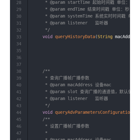
     * @param startTime 起始时间戳 单位：秒

28
     * @param endTime 结束时间戳 单位：秒，不能
29
     * @param systemTime 系统实时时间戳 单位：
30
     * @param listener   监听器

31
     */
32
void
queryHistoryData
(
String
 macAddress
33
34
35
36
37
/**

38
     * 查询广播帧广播参数

39
     * @param macAddress 设备mac

40
     * @param slot 查询广播的通道值，默认值0，Device
41
     * @param listener   监听器

42
     */
43
void
queryAdvParametersConfiguration
(
St
44
/**

45
     * 设置广播帧广播参数

46
     *

47
     * @param macAddress 设备mac

48