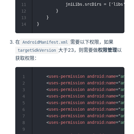
            jniLibs.srcDirs = ['libs']

11
        }

12
    }

13
14
在
需要以下权限，如果
AndroidManifest.xml
大于23，则需要做
权限管理
以
targetSdkVersion
获取权限：
<
uses-permission
android:
name
=
"
andro
1
<
uses-permission
android:
name
=
"
andro
2
<
uses-permission
android:
name
=
"
andro
3
<
uses-permission
android:
name
=
"
andro
4
<
uses-permission
android:
name
=
"
andro
5
<
uses-permission
android:
name
=
"
andro
6
<
uses-permission
android:
name
=
"
andro
7
<
uses-permission
android:
name
=
"
andro
8
9