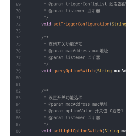
     * @param triggerConfigList 触发器配置数
69
     * @param listener 监听器

70
     */
71
void
setTriggerConfiguration
(
String
 mac
72
73
/**

74
     * 查询开关功能选项

75
     * @param macAddress mac地址

76
     * @param listener 监听器

77
     */
78
void
queryOptionSwitch
(
String
 macAddres
79
80
81
/**

82
     * 设置开关功能选项

83
     * @param macAddress mac地址

84
     * @param optionValue 开关值 0或者1

85
     * @param listener 监听器

86
     */
87
void
setLightOptionSwitch
(
String
 macAdd
88