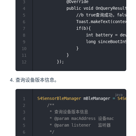
            @Override

3
            public void OnQueryResult(boo
4
				//b true查询成功，false查询失败

5
                Toast.makeText(context,"Q
6
                if(b){

7
                    int battery = deviceO
8
                    long sinceBootInSecon
9
                }

10
            }

11
12
查询设备版本信息。
S4SensorBleManager
 mBleManager 
=
S4Senso
1
/**

2
     * 查询设备版本信息

3
     * @param macAddress 设备mac

4
     * @param listener   监听器

5
     */
6