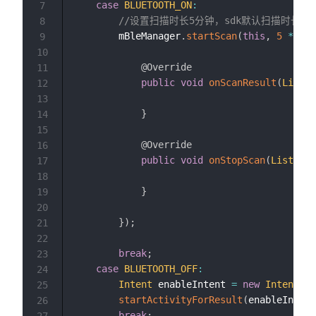
case
BLUETOOTH_ON
:
7
//设置扫描时长5分钟，sdk默认扫描时长5
8
		mBleManager
.
startScan
(
this
,
5
*
60
9
10
@Override
11
public
void
onScanResult
(
List
<
S
12
13
}
14
15
@Override
16
public
void
onStopScan
(
List
<
S4S
17
18
}
19
20
}
)
;
21
22
break
;
23
case
BLUETOOTH_OFF
:
24
Intent
 enableIntent 
=
new
Intent
(
Bl
25
startActivityForResult
(
enableIntent
26
break
;