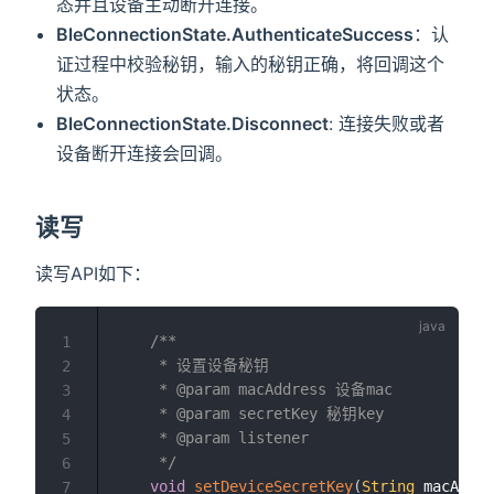
态并且设备主动断开连接。
BleConnectionState.AuthenticateSuccess
：认
证过程中校验秘钥，输入的秘钥正确，将回调这个
状态。
BleConnectionState.Disconnect
: 连接失败或者
设备断开连接会回调。
读写
读写API如下：
/**

1
     * 设置设备秘钥

2
     * @param macAddress 设备mac

3
     * @param secretKey 秘钥key

4
     * @param listener

5
     */
6
void
setDeviceSecretKey
(
String
 macAddre
7