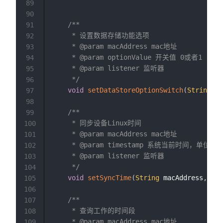
89
90
/**

91
     * 设置数据存储功能选项

92
     * @param macAddress mac地址

93
     * @param optionValue 开关值 0或者1

94
     * @param listener 监听器

95
     */
96
void
setDataStoreOptionSwitch
(
String
 ma
97
98
/**

99
     * 同步设备Linux时间

100
     * @param macAddress mac地址

101
     * @param timestamp 系统当前时间，单位：秒
102
     * @param listener 监听器

103
     */
104
void
setSyncTime
(
String
 macAddress
,
long
105
106
/**

107
     * 查询工作的时间段

108
     * @param macAddress mac地址

109