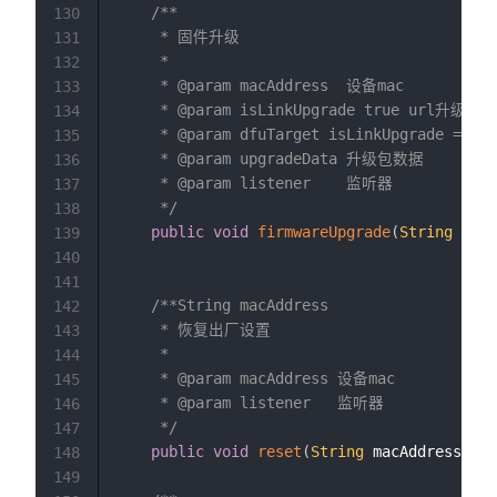
/**

130
     * 固件升级

131
     *

132
     * @param macAddress  设备mac

133
     * @param isLinkUpgrade true url
134
     * @param dfuTarget isLinkUpgrade =true
135
     * @param upgradeData 升级包数据

136
     * @param listener    监听器

137
     */
138
public
void
firmwareUpgrade
(
String
 macA
139
140
141
/**String macAddress

142
     * 恢复出厂设置

143
     *

144
     * @param macAddress 设备mac

145
     * @param listener   监听器

146
     */
147
public
void
reset
(
String
 macAddress
,
On
148
149