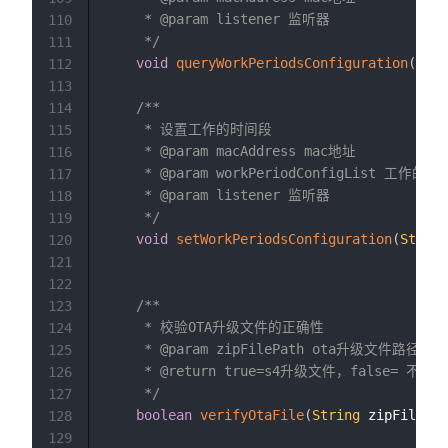
     * @param listener 监听器

110
     */
111
void
queryWorkPeriodsConfiguration
(
Stri
112
113
/**

114
     * 设置工作的时间段

115
     * @param macAddress mac地址

116
     * @param workPeriodConfigList 工作的
117
     * @param listener 监听器

118
     */
119
void
setWorkPeriodsConfiguration
(
String
120
121
122
/**

123
     * 校验OTA升级文件的正确性

124
     * @param zipFilePath ota升级文件路径

125
     * @return true=s4升级文件，false= 不是s
126
     */
127
boolean
verifyOtaFile
(
String
 zipFilePat
128
129