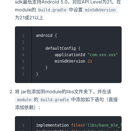
sdk最低支持Android 5.0，对应API Level为21。在
module的
中设置
build.gradle
minSdkVersion
为21或21以上
android 
{
1
2
    defaultConfig 
{
3
        applicationId 
"com.xxx.xxx"
4
        minSdkVersion 
21
5
}
6
}
7
将 jar包添加到module的libs文件夹下，并在该
的
中添加如下语句（直接
module
build.gradle
添加依赖）：
implementation 
files
(
'libs/base_ble_libr
1