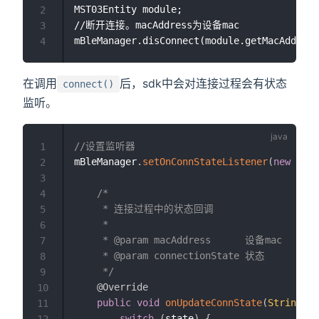
MST03Entity module;

2
//断开连接。macAddress为设备mac

3
4
在调用
后，sdk中会对连接过程会有状态
connect()
监听。
//设置监听器
1
mBleManager
.
setOnConnStateListener
(
new
OnCo
2
3
/*

4
     * 连接过程中的状态回调

5
     *

6
     * @param macAddress      设备mac

7
     * @param connectionState 状态

8
     */
9
@Override
10
public
void
onUpdateConnState
(
String
 ad
11
switch
(
state
)
{
12