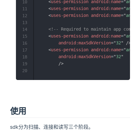
<
uses-permission
android:
name
=
"
andro
10
<
uses-permission
android:
name
=
"
andro
11
<
uses-permission
android:
name
=
"
andro
12
13
<!-- Required to maintain app compat
14
<
uses-permission
android:
name
=
"
andro
15
android:
maxSdkVersion
=
"
32
"
/>
16
<
uses-permission
android:
name
=
"
andro
17
android:
maxSdkVersion
=
"
32
"
18
/>
19
20
使用
sdk分为扫描、连接和读写三个阶段。