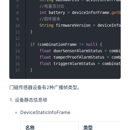
6
//电量百分比
7
int
 battery 
=
 deviceInforFrame
.
getBatte
8
//固件版本
9
String
 firmwareVersion 
=
 deviceInforFra
10
}
11
12
if
(
combinationFrame 
!=
null
)
{
13
float
 doorSensorAlarmStatus 
=
 combinati
14
float
 tamperProofAlarmStatus 
=
 combinat
15
float
 triggerAlarmStatus 
=
 combinationF
16
}
17
门磁传感器设备有2种广播帧类型。
设备静态信息帧
DeviceStaticInfoFrame
名称
类型