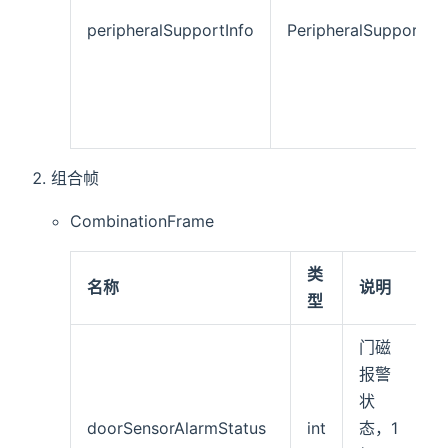
peripheralSupportInfo
PeripheralSupportInf
组合帧
CombinationFrame
类
名称
说明
型
门磁
报警
状
doorSensorAlarmStatus
int
态，1