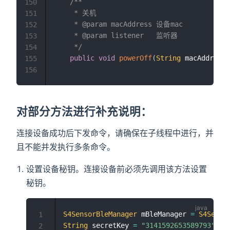
/**

150
     * 关机

151
     * @param macAddress 设备mac

152
     * @param listener   监听器

153
     */
154
public
void
powerOff
(
String
 macAddress
,
155
156
对部分方法进行补充说明：
连接设备成功后下发命令，请确保在子线程中进行，并
且不能并发执行多条命令。
设置设备秘钥。连接设备前必须先调用该方法设置
秘钥。
S4SensorBleManager
 mBleManager 
=
S4Senso
1
String
 secretKey 
=
"3141592653589793"
2