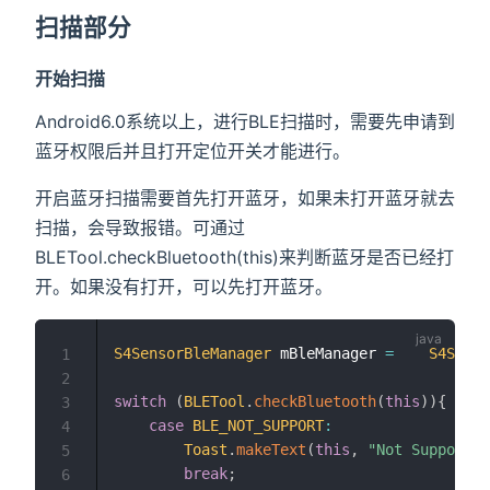
扫描部分
开始扫描
Android6.0系统以上，进行BLE扫描时，需要先申请到
蓝牙权限后并且打开定位开关才能进行。
开启蓝牙扫描需要首先打开蓝牙，如果未打开蓝牙就去
扫描，会导致报错。可通过
BLETool.checkBluetooth(this)来判断蓝牙是否已经打
开。如果没有打开，可以先打开蓝牙。
S4SensorBleManager
 mBleManager 
=
S4Senso
1
2
switch
(
BLETool
.
checkBluetooth
(
this
)
)
{
3
case
BLE_NOT_SUPPORT
:
4
Toast
.
makeText
(
this
,
"Not Support B
5
break
;
6