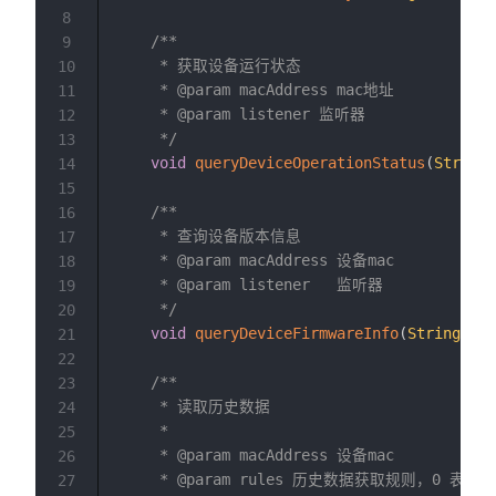
8
/**

9
     * 获取设备运行状态

10
     * @param macAddress mac地址

11
     * @param listener 监听器

12
     */
13
void
queryDeviceOperationStatus
(
String
 
14
15
/**

16
     * 查询设备版本信息

17
     * @param macAddress 设备mac

18
     * @param listener   监听器

19
     */
20
void
queryDeviceFirmwareInfo
(
String
 mac
21
22
/**

23
     * 读取历史数据

24
     *

25
     * @param macAddress 设备mac

26
     * @param rules 历史数据获取规则，0 表
27