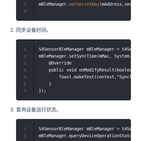
mBleManager
.
setSecretKey
(
mAddress
,
secret
3
4
同步设备时间。
S4SensorBleManager mBleManager = S4Sensor
1
mBleManager.setSyncTime(mMac, System.cur
2
    @Override

3
    public void onModifyResult(boolean b)
4
        Toast.makeText(context,"SyncTime 
5
    }

6
7
查询设备运行状态。
S4SensorBleManager mBleManager = S4Sensor
1
mBleManager.queryDeviceOperationStatus(m
2