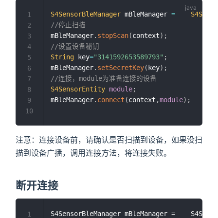
S4SensorBleManager
 mBleManager 
=
S4Senso
1
//停止扫描
2
mBleManager
.
stopScan
(
context
)
;
3
//设置设备秘钥
4
String
 key
=
"3141592653589793"
;
5
mBleManager
.
setSecretKey
(
key
)
;
6
//连接，module为准备连接的设备 
7
S4SensorEntity
module
;
8
mBleManager
.
connect
(
context
,
module
)
;
9
10
注意：连接设备前，请确认是否扫描到设备，如果没扫
描到设备广播，调用连接方法，将连接失败。
断开连接
S4SensorBleManager mBleManager = 	S4SensorBleManager.getInstance();

1